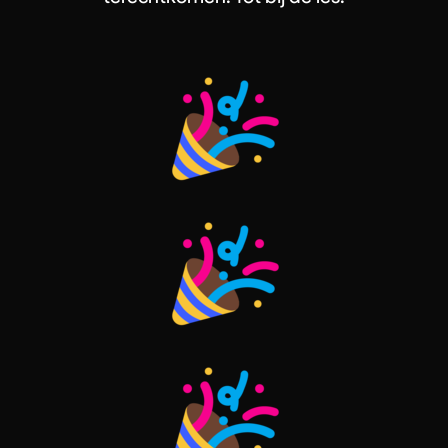
Evenementen
Workshops
Shows & Stunts
Bedrijfsuitje
Contact us
Geen producten in de winkelwagen.
Go To Shop
Algemene Voorwaarden
Privacy Policy