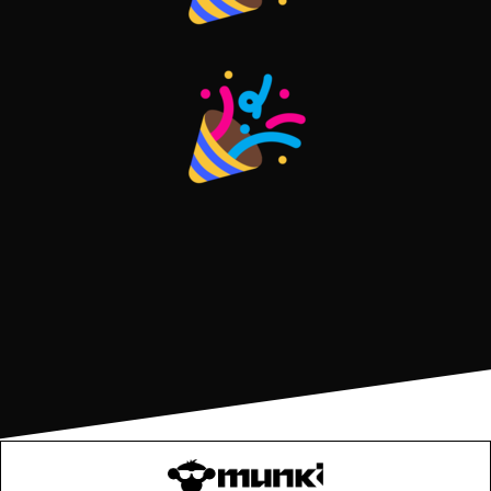
Subtotaal:
€
0,00