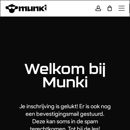
Skip
to
Close
Cart
account
Cart
main
Menu
content
Gyms & Roosters
Tarieven
Menu
Shop
Blog
Welkom bij
Werken bij
Munki
Aanbod
Aanbod
Lessen
Kinderfeestjes
Je inschrijving is gelukt! Er is ook nog
een bevestigingsmail gestuurd.
Vakantie
Vrij Trainen
Deze kan soms in de spam
terechtkomen. Tot bij de les!