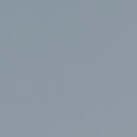
Evenementen
Workshops
Shows & Stunts
Bedrijfsuitje
Contact us
Algemene Voorwaarden
Privacy Policy