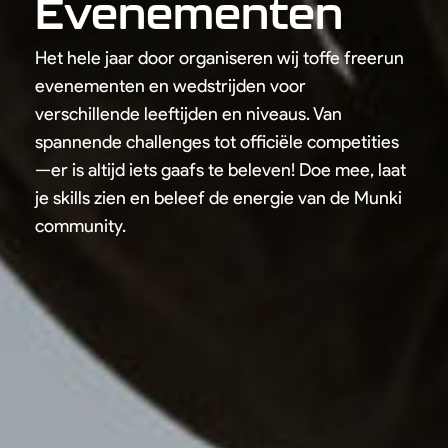
Evenementen
Geen producten in de winkelwagen.
Het hele jaar door organiseren wij toffe freerun
evenementen en wedstrijden voor
Go To Shop
verschillende leeftijden en niveaus. Van
spannende challenges tot officiële competities
—er is altijd iets gaafs te beleven! Doe mee, laat
je skills zien en beleef de energie van de Munki
community.