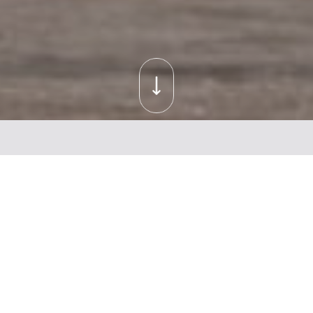
Subtotaal:
€
0,00
Bekijk Winkelwagen
Afrekenen