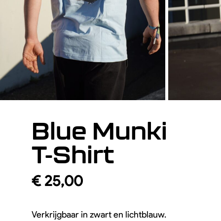
Evenementen
Workshops
Shows & Stunts
Bedrijfsuitje
Contact us
Blue Munki
Algemene Voorwaarden
Privacy Policy
T-Shirt
Geen producten in de winkelwagen.
€
25,00
Go To Shop
Verkrijgbaar in zwart en lichtblauw.