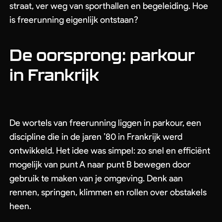
straat, ver weg van sporthallen en begeleiding. Hoe
Evenementen
Workshops
is freerunning eigenlijk ontstaan?
Shows & Stunts
Bedrijfsuitje
De oorsprong: parkour
Contact us
in Frankrijk
De wortels van freerunning liggen in parkour, een
Algemene Voorwaarden
Privacy Policy
discipline die in de jaren ’80 in Frankrijk werd
ontwikkeld. Het idee was simpel: zo snel en efficiënt
mogelijk van punt A naar punt B bewegen door
gebruik te maken van je omgeving. Denk aan
rennen, springen, klimmen en rollen over obstakels
heen.