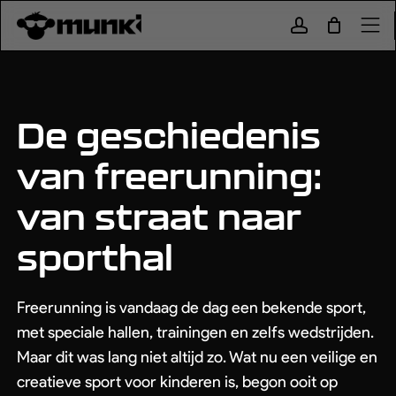
Skip
to
Close
Cart
account
Cart
main
Menu
content
Gyms & Roosters
Tarieven
De geschiedenis
Menu
van freerunning:
Shop
Blog
van straat naar
Werken bij
sporthal
Aanbod
Aanbod
Freerunning is vandaag de dag een bekende sport,
Lessen
Kinderfeestjes
met speciale hallen, trainingen en zelfs wedstrijden.
Maar dit was lang niet altijd zo. Wat nu een veilige en
Vakantie
Vrij Trainen
creatieve sport voor kinderen is, begon ooit op