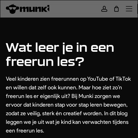
Skip
to
Close
Cart
account
Cart
main
Menu
content
Gyms & Roosters
Tarieven
Wat leer je in een
Menu
freerun les?
Shop
Blog
Werken bij
Veel kinderen zien freerunnen op YouTube of TikTok
en willen dat zelf ook kunnen. Maar hoe ziet zo’n
Aanbod
Aanbod
freerun les er eigenlijk uit? Bij Munki zorgen we
ervoor dat kinderen stap voor stap leren bewegen,
Lessen
Kinderfeestjes
zodat ze veilig, sterk én creatief worden. In dit blog
leggen we je uit wat je kind kan verwachten tijdens
Vakantie
Vrij Trainen
een freerun les.