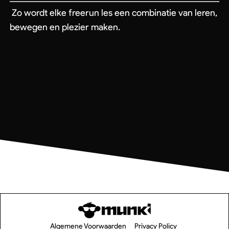
Zo wordt elke freerun les een combinatie van leren,
bewegen en plezier maken.
Subtotaal:
€
0,00
Bekijk Winkelwagen
Algemene Voorwaarden
Privacy Policy
Afrekenen